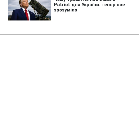
Головна
»
Бізнес
»
Фінанси
Курс доллара упал до нового
минимума за 4 года
15:50 13.12.2019 Пт
2 хв
Доллар продолжает дешеветь