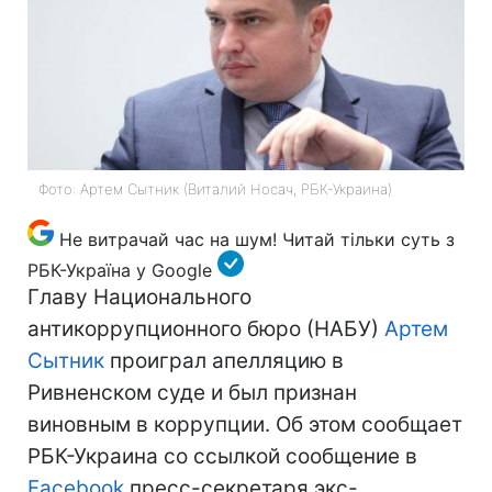
Фото: Артем Сытник (Виталий Носач, РБК-Украина)
Не витрачай час на шум! Читай тільки суть з
РБК-Україна у Google
Главу Национального
антикоррупционного бюро (НАБУ)
Артем
Сытник
проиграл апелляцию в
Ривненском суде и был признан
виновным в коррупции. Об этом сообщает
РБК-Украина со ссылкой сообщение в
Faсebook
пресс-секретаря экс-