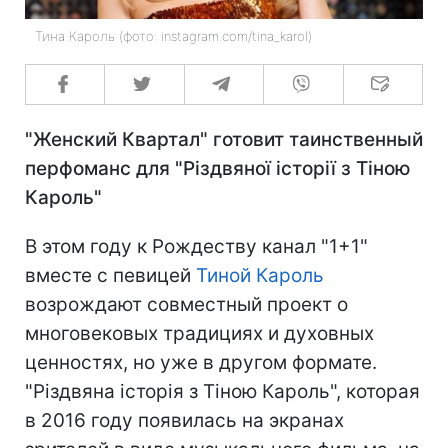
Тина Кароль (фото: instagram.com/tina_karol)
"Женский Квартал" готовит таинственный
перфоманс для "Різдвяної історії з Тіною
Кароль"
В этом году к Рождеству канал "1+1"
вместе с певицей
Тиной Кароль
возрождают совместный проект о
многовековых традициях и духовных
ценностях, но уже в другом формате.
"Різдвяна історія з Тіною Кароль", которая
в 2016 году появилась на экранах