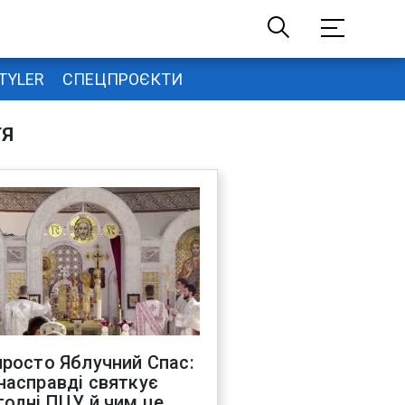
TYLER
СПЕЦПРОЄКТИ
ТЯ
просто Яблучний Спас:
насправді святкує
годні ПЦУ й чим це