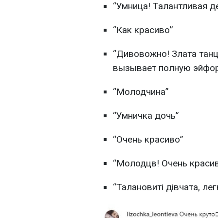
“Умница! Талантливая д
“Как красиво”
“Дивовожно! Злата танц
вызывает полную эйфо
“Молодчина”
“Умничка дочь”
“Очень красиво”
“Молодцв! Очень красиво.
“Талановиті дівчата, лег