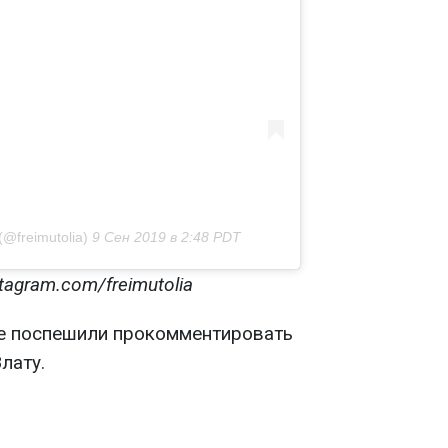
(@freimutolia)
9 Сен 2019 в 2:48 PDT
tagram.com/freimutolia
е поспешили прокомментировать
лату.