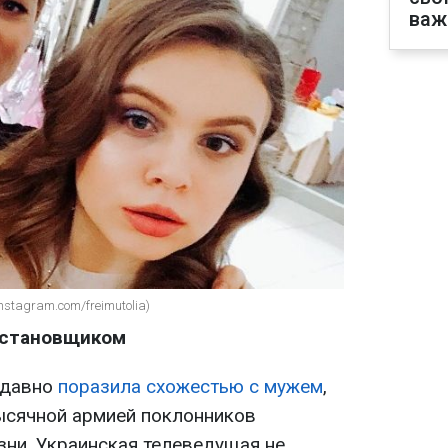
важ
nstagram.com/freimutolia)
остановщиком
едавно
поразила схожестью с мужем
,
тысячной армией поклонников
зни. Украинская телеведущая не