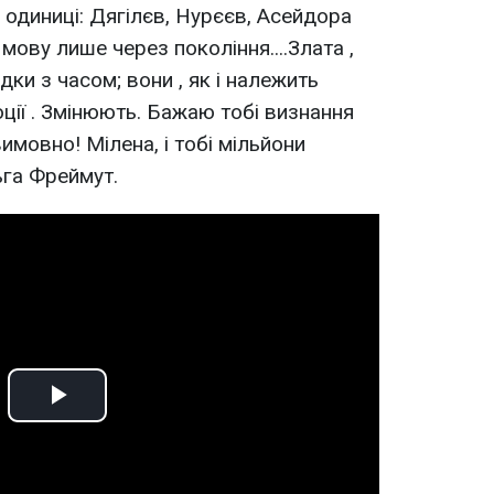
одиниці: Дягілєв, Нурєєв, Асейдора
 мову лише через покоління....Злата ,
дки з часом; вони , як і належить
ції . Змінюють. Бажаю тобі визнання
вимовно! Мілена, і тобі мільйони
ьга Фреймут.
Play
Video