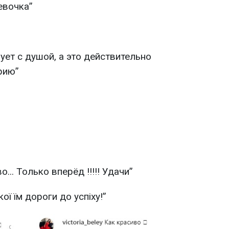
евочка”
ует с душой, а это действительно
рию”
.. Только вперёд !!!!! Удачи”
кої їм дороги до успіху!”