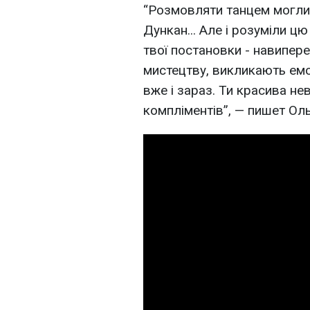
“Розмовляти танцем могли 
Дункан... Але і розуміли цю
твої постановки - навипере
мистецтву, викликають емо
вже і зараз. Ти красива не
компліментів”, — пишет Ол