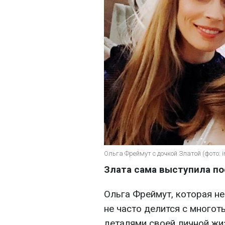
Ольга Фреймут с дочкой Златой (фото: i
Злата сама выступила п
Ольга Фреймут, которая н
не часто делится с много
деталями своей личной жи