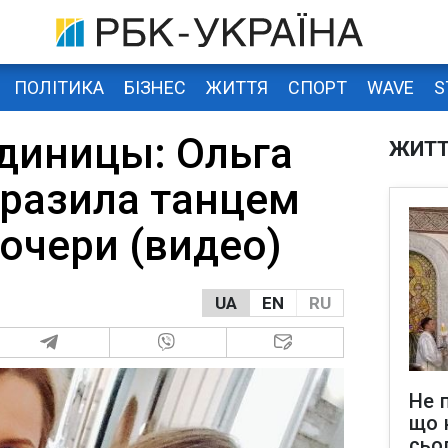
ПОЛІТИКА
БІЗНЕС
ЖИТТЯ
СПОРТ
WAVE
S
единицы: Ольга
ЖИТ
разила танцем
очери (видео)
UA
EN
RU
Не 
що 
сьо