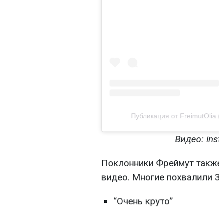
Публикация от FreimutOlia 
Видео: ins
Поклонники Фреймут такж
видео. Многие похвалили З
“Очень круто”