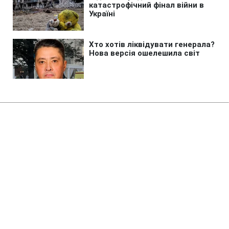
Головна
»
Розваги
»
Спорт
Лион - Бавария: анонс второго
полуфинала Лиги чемпионов
10:02 19.08.2020 Ср
2 хв
Победитель пары в решающей игре встретится с
ПСЖ