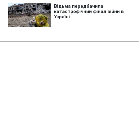
Головна
»
Новини
»
Надзвичайні події
Пожар на севере Калифорнии
практически полностью
локализован
06:18 25.11.2018 Нд
1 хв
Пожар локализован на 95%
Фото: пожары в Калифорнии (из открытых источников)
Не витрачай час на шум! Читай тільки суть з