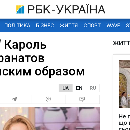
ПОЛІТИКА
БІЗНЕС
ЖИТТЯ
СПОРТ
WAVE
S
" Кароль
ЖИТ
фанатов
нским образом
UA
EN
RU
Не 
що 
сьо