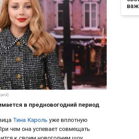
важ
arol)
нимается в предновогодний период
евица
Тина Кароль
уже вплотную
 При чем она успевает совмещать
вится к своим новогодним шоу