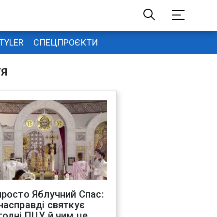
TYLER
СПЕЦПРОЄКТИ
ТЯ
просто Яблучний Спас:
насправді святкує
годні ПЦУ й чим це