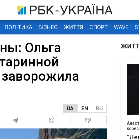
ПОЛІТИКА
БІЗНЕС
ЖИТТЯ
СПОРТ
WAVE
S
ны: Ольга
ЖИТ
старинной
 заворожила
UA
EN
RU
Анаст
корес
"Де