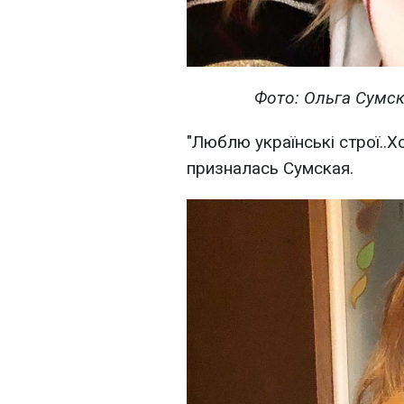
Фото: Ольга Сумск
"Люблю українські строї..Х
призналась Сумская.