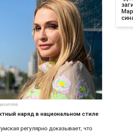
заг
Мар
син
lgasumska)
ктный наряд в национальном стиле
Сумская регулярно доказывает, что