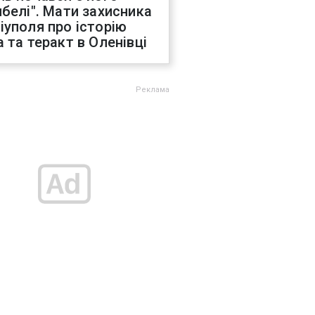
ибелі". Мати захисника
іуполя про історію
а та теракт в Оленівці