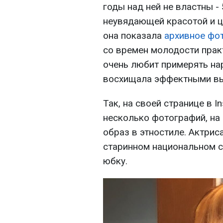
годы над ней не властны -
неувядающей красотой и 
она показала
архивное фот
со времен молодости прак
очень любит примерять нар
восхищала эффектными в
Так, на своей странице в 
несколько фотографий, на
образ в этностиле. Актрис
старинном национальном с
юбку.