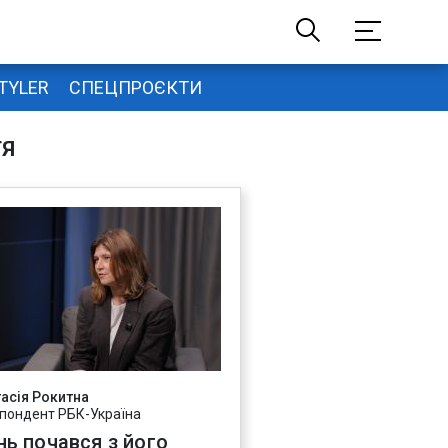
TYLER
СПЕЦПРОЄКТИ
ТЯ
асія Рокитна
пондент РБК-Україна
нь почався з його