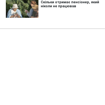
Головна
»
Життя
»
Суспільство
Зеленский отреагировал на
скандал с семьей нового главы
Донецкой ОГА
15:36 05.07.2019 Пт
2 хв
Родители и брат нового главы Донецкой ОГА
Павла Кириленко проживают на временно
оккупированной территории Донбасса