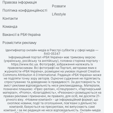
Правова інформація
Розваги
Політика конфіденційності
Lifestyle
Контакти
Команда
Вакансії в РБК-Україна
Розмістити рекламу
Ідентифікатор онлайн-медіа в Реєстрі суб’єктів у сфері медіа —
R40-05347
Інформаційний портал «РБК-Україна» має тримовну версію
(українську, російську та англійську), головна сторінка порталу -
https://www.rbc.ua
. Фотографії, зображення належать їх
правовласникам. Всі фотографії на Порталі, авторами яких є
журналісти «РБК-Україна», розміщені на умовах ліцензії Creative
Commons Attribution 4.0 International. Редакція «РБК-Україна» може
не поділяти точку зору авторів. Оціночні судження не підлягають
спростуванню та доведенню їх правдивості. За достовірність та
зміст реклами відповідальність несе рекламодавець. Матеріали,
позначені плашкою: «Прес-релізи», «Спецпроект», «Партнерський
матеріал», «Promo», «Благодійність», «Резонанс» розміщуються на
правах реклами і призначені, як правило, для осіб, які досягли 21-
річного віку. «Новини компанії» - це інформаційний формат, що
охоплює новини, події та оголошення, пов'язані з діяльністю
компаній, базуються на пресрелізах, які випускають самі
компанії, і за які редакція не несе відповідальність. Онлайн-медіа