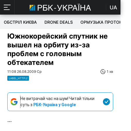
UA
ОБСТРІЛ КИЄВА
DRONE DEALS
ОРМУЗЬКА ПРОТОКА
Южнокорейский спутник не
вышел на орбиту из-за
проблем с головным
обтекателем
11:08 26.08.2009 Ср
1 хв
LABEL_HTTP://
Не витрачай час на шум! Читай тільки
суть з
РБК-Україна у Google
...