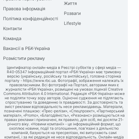
Життя
Правова інформація
Розваги
Політика конфіденційності
Lifestyle
Контакти
Команда
Вакансії в РБК-Україна
Розмістити рекламу
Ідентифікатор онлайн-медіа в Реєстрі суб’єктів у сфері медіа —
R40-05347 Інформаційний портал «РБК-Україна» має тримовну
версію (українську, російську та англійську), головна сторінка
порталу -
https://www.rbc.ua
. Фотографії, зображення належать їх
правовласникам. Всі фотографії на Порталі, авторами яких є
журналісти «РБК-Україна», розміщені на умовах ліцензії Creative
Commons Attribution 4.0 International. Редакція «РБК-Україна» може
не поділяти точку зору авторів. Оціночні судження не підлягають
спростуванню та доведенню їх правдивості. За достовірність та
зміст реклами відповідальність несе рекламодавець. Матеріали,
позначені плашкою: «Прес-релізи», «Спецпроект», «Партнерський
матеріал», «Promo», «Благодійність», «Резонанс» розміщуються на
правах реклами і призначені, як правило, для осіб, які досягли 21-
річного віку. «Новини компанії» - це інформаційний формат, що
охоплює новини, події та оголошення, пов'язані з діяльністю
компаній, базуються на пресрелізах, які випускають самі
компанії, і за які редакція не несе відповідальність. Онлайн-медіа