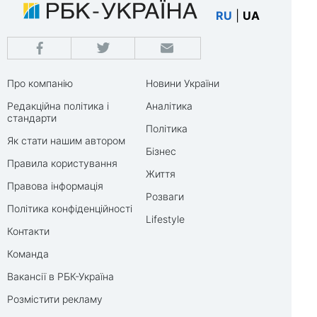
RU
|
UA
Про компанію
Новини України
Редакційна політика і
Аналітика
стандарти
Політика
Як стати нашим автором
Бізнес
Правила користування
Життя
Правова інформація
Розваги
Політика конфіденційності
Lifestyle
Контакти
Команда
Вакансії в РБК-Україна
Розмістити рекламу