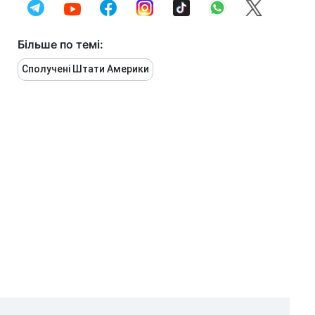
Більше по темі:
Сполучені Штати Америки