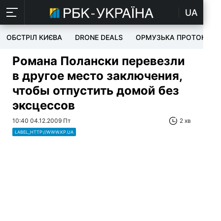
UA
ОБСТРІЛ КИЄВА
DRONE DEALS
ОРМУЗЬКА ПРОТОКА
Романа Полански перевезли
в другое место заключения,
чтобы отпустить домой без
эксцессов
10:40 04.12.2009 Пт
2 хв
LABEL_HTTP://WWW.KP.UA