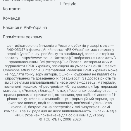
Lifestyle
Контакти
Команда
Вакансії в РБК-Україна
Розмістити рекламу
Ідентифікатор онлайн-медіа в Реєстрі суб’єктів у сфері медіа —
R40-05347 Інформаційний портал «РБК-Україна» має тримовну
версію (українську, російську та англійську), головна сторінка
порталу -
https://www.rbc.ua
. Фотографії, зображення належать їх
правовласникам. Всі фотографії на Порталі, авторами яких є
журналісти «РБК-Україна», розміщені на умовах ліцензії Creative
Commons Attribution 4.0 International. Редакція «РБК-Україна» може
не поділяти точку зору авторів. Оціночні судження не підлягають
спростуванню та доведенню їх правдивості. За достовірність та
зміст реклами відповідальність несе рекламодавець. Матеріали,
позначені плашкою: «Прес-релізи», «Спецпроект», «Партнерський
матеріал», «Promo», «Благодійність», «Резонанс» розміщуються на
правах реклами і призначені, як правило, для осіб, які досягли 21-
річного віку. «Новини компанії» - це інформаційний формат, що
охоплює новини, події та оголошення, пов'язані з діяльністю
компаній, базуються на пресрелізах, які випускають самі
компанії, і за які редакція не несе відповідальність. Онлайн-медіа
«РБК-Україна» призначене для осіб віком від 21 року.
© ТОВ «УБТ», 2006-2026.