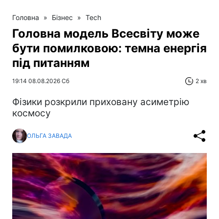
Головна
»
Бізнес
»
Tech
Головна модель Всесвіту може
бути помилковою: темна енергія
під питанням
19:14 08.08.2026 Сб
2 хв
Фізики розкрили приховану асиметрію
космосу
ОЛЬГА ЗАВАДА