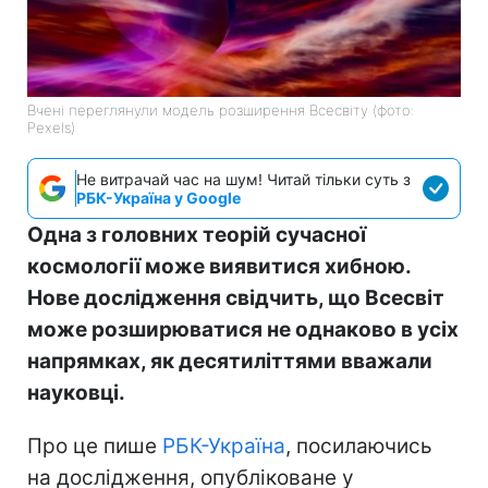
Вчені переглянули модель розширення Всесвіту (фото:
Pexels)
Не витрачай час на шум! Читай тільки суть з
РБК-Україна у Google
Одна з головних теорій сучасної
космології може виявитися хибною.
Нове дослідження свідчить, що Всесвіт
може розширюватися не однаково в усіх
напрямках, як десятиліттями вважали
науковці.
Про це пише
РБК-Україна
, посилаючись
на дослідження, опубліковане у