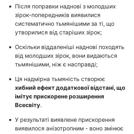
Після поправки наднові з молодших
зірок-попередників виявилися
систематично тьмянішими за ті, що
утворилися від старіших зірок;
Оскільки віддаленіші наднові походять
від молодших зірок, вони видаються
тьмянішими, ніж є насправді;
Ця надмірна тьмяність створює
хибний ефект додаткової відстані, що
імітує прискорене розширення
Всесвіту
.
У результаті виявлене прискорення
виявилося анізотропним - воно змінює