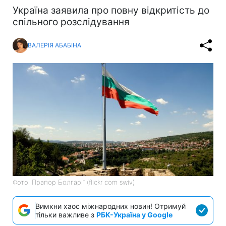
Україна заявила про повну відкритість до
спільного розслідування
ВАЛЕРІЯ АБАБІНА
Фото: Прапор Болгарії (flickr com swiv)
Вимкни хаос міжнародних новин! Отримуй
тільки важливе з
РБК-Україна у Google