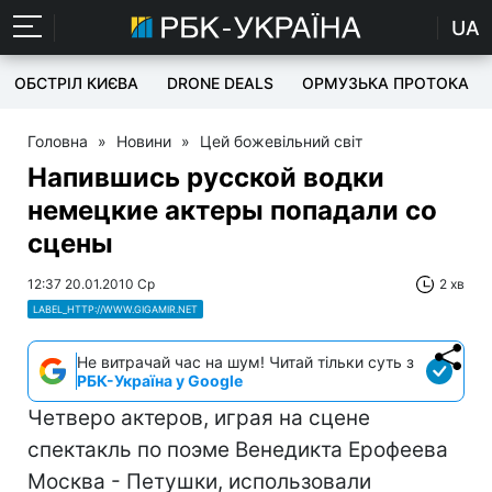
UA
ОБСТРІЛ КИЄВА
DRONE DEALS
ОРМУЗЬКА ПРОТОКА
Головна
»
Новини
»
Цей божевільний світ
Напившись русской водки
немецкие актеры попадали со
сцены
12:37 20.01.2010 Ср
2 хв
LABEL_HTTP://WWW.GIGAMIR.NET
Не витрачай час на шум! Читай тільки суть з
РБК-Україна у Google
Четверо актеров, играя на сцене
спектакль по поэме Венедикта Ерофеева
Москва - Петушки, использовали