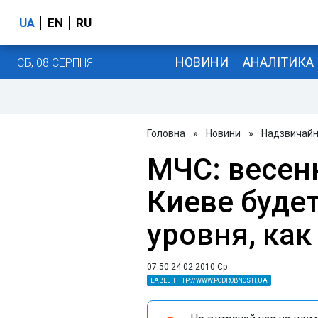
UA
EN
RU
НОВИНИ
АНАЛІТИКА
СБ, 08 СЕРПНЯ
Головна
»
Новини
»
Надзвичайні
МЧС: весен
Киеве будет
уровня, как
07:50 24.02.2010 Ср
LABEL_HTTP://WWW.PODROBNOSTI.UA