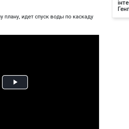
інт
Ген
у плану, идет спуск воды по каскаду
Play
Video