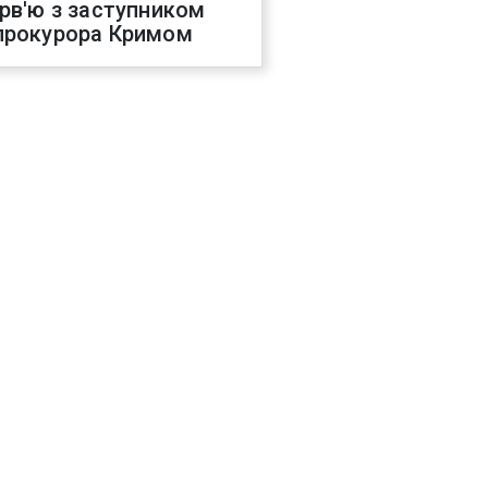
ерв'ю з заступником
прокурора Кримом