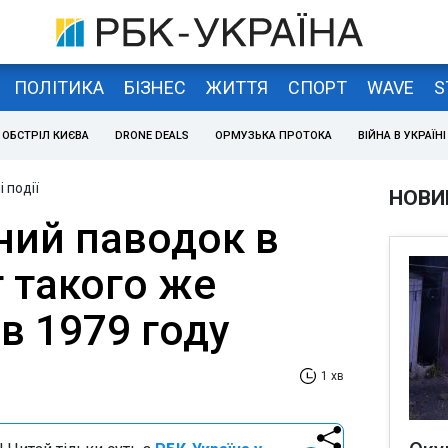
ПОЛІТИКА
БІЗНЕС
ЖИТТЯ
СПОРТ
WAVE
S
ОБСТРІЛ КИЄВА
DRONE DEALS
ОРМУЗЬКА ПРОТОКА
ВІЙНА В УКРАЇНІ
 події
НОВИ
ний паводок в
 такого же
 в 1979 году
1 хв