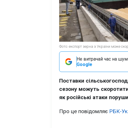
Фото: експорт зерна з України може ско
Не витрачай час на шум!
Google
Поставки сільськогоспода
сезону можуть скоротити
як російські атаки поруш
Про це повідомляє
РБК-Ук