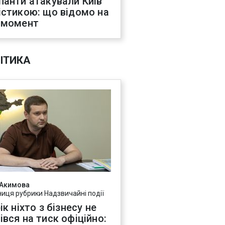
панти атакували Київ
істикою: що відомо на
 момент
ІТИКА
 Акимова
ниця рубрики Надзвичайні події
ік ніхто з бізнесу не
івся на тиск офіційно: