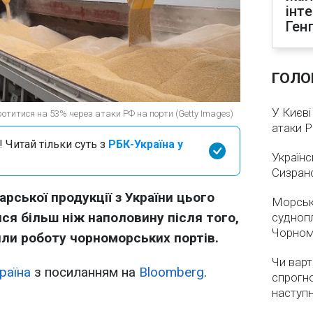
інт
Ген
ГОЛО
У Києві
ротитися на 53% через атаки РФ на порти (Getty Images)
атаки 
 Читай тільки суть з
РБК-Україна у
Українс
Сизран
рської продукції з України цього
Морськ
ся більш ніж наполовину після того,
суднопл
Чорном
или роботу чорноморських портів.
Чи варт
раїна
з посиланням на
Bloomberg
.
спрогно
наступ