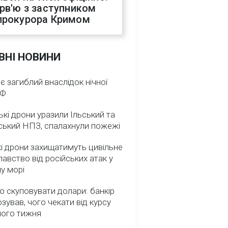
ерв'ю з заступником
прокурора Кримом
ВНІ НОВИНИ
 є загиблий внаслідок нічної
РФ
ькі дрони уразили Ільський та
ський НПЗ, спалахнули пожежі
і дрони захищатимуть цивільне
авство від російських атак у
у морі
о скуповувати долари: банкір
зував, чого чекати від курсу
ного тижня