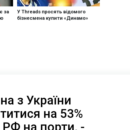
на з України
титися на 53%
 РФ на порти, -