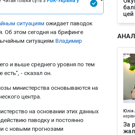
Оку
 Читай тільки суть з
РБК-Україна у
бал
цей
айным ситуациям
ожидает паводок
. Об этом сегодня на брифинге
АНАЛ
вычайным ситуациям
Владимир
его и выше среднего уровня по тем
есть", - сказал он.
нозы министерства основываются на
еского центра.
истерство на основании этих данных
Юлія
керів
одействию паводку и постоянно
За р
ии с новыми прогнозами
жал