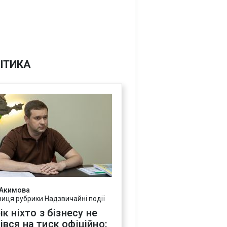
ІТИКА
 Акимова
ниця рубрики Надзвичайні події
ік ніхто з бізнесу не
івся на тиск офіційно: