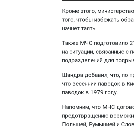
Кроме этого, министерств
того, чтобы избежать обр
начнет таять.
Также МЧС подготовило 21
на ситуации, связанные с 
подразделений для подрыв
Шандра добавил, что, по 
что весенний паводок в Ки
паводок в 1979 году.
Напомним, что МЧC догово
предотвращению возможны
Польшей, Румынией и Слов