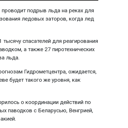
о проводит подрыв льда на реках для
азования ледовых заторов, когда лед
 тысячу спасателей для реагирования
паводком, а также 27 пиротехнических
а льда.
прогнозам Гидрометцентра, ожидается,
еве будет такого же уровня, как
рилось о координации действий по
х паводков с Беларусью, Венгрией,
акией.