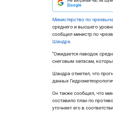
Не витрачай час на шум!
Google
Министерство по чрезвыч
среднего и высшего уровня
сообщил министр по чрез
Шандра
.
"Ожидается паводок средн
снеговым запасам, которые 
Шандра отметил, что прог
данных Гидрометеорологич
Он также сообщил, что мин
составило план по против
уточняет его в соответств