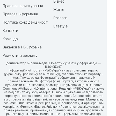
Бізнес
Правила користування
Життя
Правова інформація
Розваги
Політика конфіденційності
Lifestyle
Контакти
Команда
Вакансії в РБК-Україна
Розмістити рекламу
Ідентифікатор онлайн-медіа в Реєстрі суб’єктів у сфері медіа —
R40-05347
Інформаційний портал «РБК-Україна» має тримовну версію
(українську, російську та англійську), головна сторінка порталу -
https://www.rbc.ua
. Фотографії, зображення належать їх
правовласникам. Всі фотографії на Порталі, авторами яких є
журналісти «РБК-Україна», розміщені на умовах ліцензії Creative
Commons Attribution 4.0 International. Редакція «РБК-Україна» може
не поділяти точку зору авторів. Оціночні судження не підлягають
спростуванню та доведенню їх правдивості. За достовірність та
зміст реклами відповідальність несе рекламодавець. Матеріали,
позначені плашкою: «Прес-релізи», «Спецпроект», «Партнерський
матеріал», «Promo», «Благодійність», «Резонанс» розміщуються на
правах реклами і призначені, як правило, для осіб, які досягли 21-
річного віку. «Новини компанії» - це інформаційний формат, що