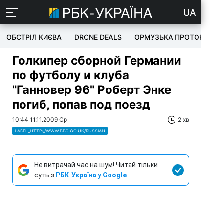
UA
ОБСТРІЛ КИЄВА
DRONE DEALS
ОРМУЗЬКА ПРОТОКА
Голкипер сборной Германии
по футболу и клуба
"Ганновер 96" Роберт Энке
погиб, попав под поезд
10:44 11.11.2009 Ср
2 хв
LABEL_HTTP://WWW.BBC.CO.UK/RUSSIAN
Не витрачай час на шум! Читай тільки
суть з
РБК-Україна у Google