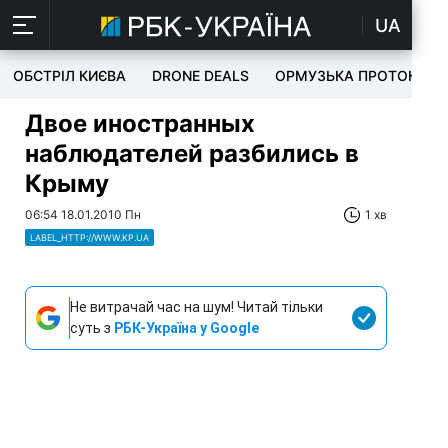
UA
ОБСТРІЛ КИЄВА
DRONE DEALS
ОРМУЗЬКА ПРОТОКА
Двое иностранных
наблюдателей разбились в
Крыму
06:54 18.01.2010 Пн
1 хв
LABEL_HTTP://WWW.KP.UA
Не витрачай час на шум! Читай тільки
суть з
РБК-Україна у Google