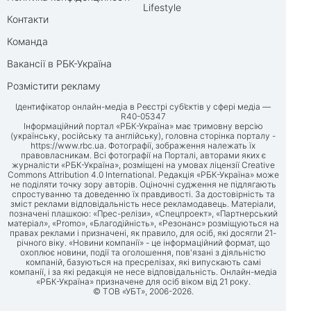
Lifestyle
Контакти
Команда
Вакансії в РБК-Україна
Розмістити рекламу
Ідентифікатор онлайн-медіа в Реєстрі суб’єктів у сфері медіа —
R40-05347
Інформаційний портал «РБК-Україна» має тримовну версію
(українську, російську та англійську), головна сторінка порталу -
https://www.rbc.ua
. Фотографії, зображення належать їх
правовласникам. Всі фотографії на Порталі, авторами яких є
журналісти «РБК-Україна», розміщені на умовах ліцензії Creative
Commons Attribution 4.0 International. Редакція «РБК-Україна» може
не поділяти точку зору авторів. Оціночні судження не підлягають
спростуванню та доведенню їх правдивості. За достовірність та
зміст реклами відповідальність несе рекламодавець. Матеріали,
позначені плашкою: «Прес-релізи», «Спецпроект», «Партнерський
матеріал», «Promo», «Благодійність», «Резонанс» розміщуються на
правах реклами і призначені, як правило, для осіб, які досягли 21-
річного віку. «Новини компанії» - це інформаційний формат, що
охоплює новини, події та оголошення, пов'язані з діяльністю
компаній, базуються на пресрелізах, які випускають самі
компанії, і за які редакція не несе відповідальність. Онлайн-медіа
«РБК-Україна» призначене для осіб віком від 21 року.
© ТОВ «УБТ», 2006-2026.