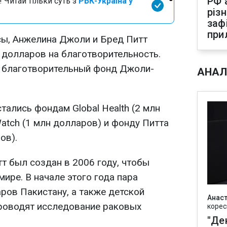
РФ 
 Читай тільки суть з
РБК-Україна у
різ
заф
при
ы, Анжелина Джоли и Бред Питт
н долларов на благотворительность.
 благотворительный фонд Джоли-
АНАЛ
ались фондам Global Health (2 млн
atch (1 млн долларов) и фонду Питта
ов).
 был создан в 2006 году, чтобы
ире. В начале этого года пара
ров Пакистану, а также детской
Анаст
проводят исследование раковых
корес
"Де