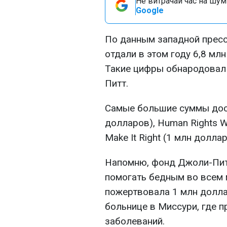
Не витрачай час на шум!
Google
По данным западной пресс
отдали в этом году 6,8 мл
Такие цифры обнародовал
Питт.
Самые большие суммы дост
долларов), Human Rights W
Make It Right (1 млн доллар
Напомню, фонд Джоли-Питт
помогать бедным во всем м
пожертвовала 1 млн долла
больнице в Миссури, где 
заболеваний.