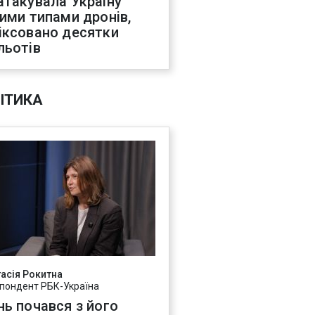
атакувала Україну
ними типами дронів,
іксовано десятки
льотів
ІТИКА
асія Рокитна
пондент РБК-Україна
нь почався з його