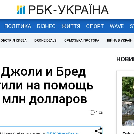
ПОЛІТИКА
БІЗНЕС
ЖИТТЯ
СПОРТ
WAVE
S
ОБСТРІЛ КИЄВА
DRONE DEALS
ОРМУЗЬКА ПРОТОКА
ВІЙНА В УКРАЇНІ
НОВИ
Джоли и Бред
тили на помощь
8 млн долларов
1 хв