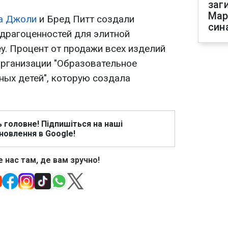
заг
Мар
а Джоли
и Бред Питт создали
син
драгоценностей для элитной
y. Процент от продажи всех изделий
организации "Образовательное
ных детей", которую создала
ь головне! Підпишіться на наші
новлення в Google!
 нас там, де вам зручно!