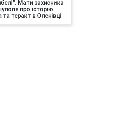
ибелі". Мати захисника
іуполя про історію
а та теракт в Оленівці