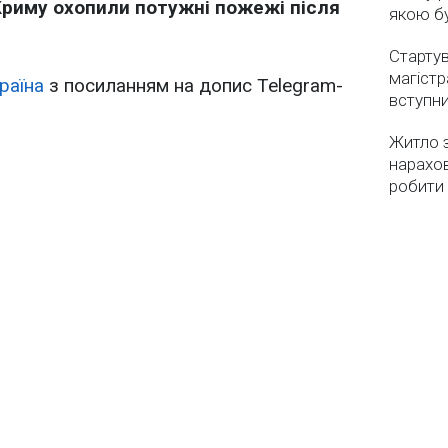
риму охопили потужні пожежі після
якою бу
Стартув
магістр
раїна
з посиланням на допис Telegram-
вступн
Житло з
нарахо
робити