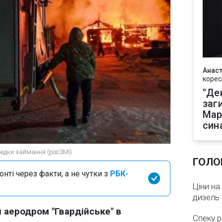
Анаст
корес
"Де
заг
Мар
син
редки займання (росЗМІ)
ГОЛО
нті через факти, а не чутки з
РБК-
Ціни на
дизель 
й аеродром "Гвардійське" в
Спеку р