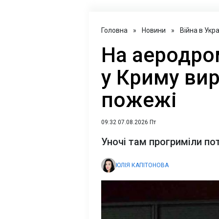
Головна
»
Новини
»
Війна в Укра
На аеродром
у Криму ви
пожежі
09:32 07.08.2026 Пт
Уночі там прогриміли по
ЮЛІЯ КАПІТОНОВА