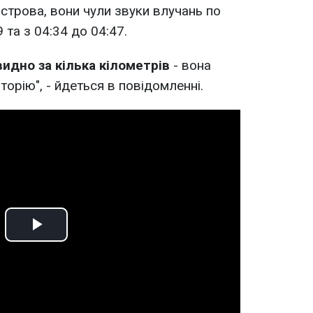
строва, вони чули звуки влучань по
 та з 04:34 до 04:47.
идно за кілька кілометрів
- вона
орію", - йдеться в повідомленні.
Play
Video