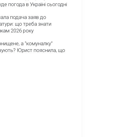
де погода в Україні сьогодні
ала подача заяв до
атури: що треба знати
икам 2026 року
нищене, а "комуналку"
вують? Юрист пояснила, що