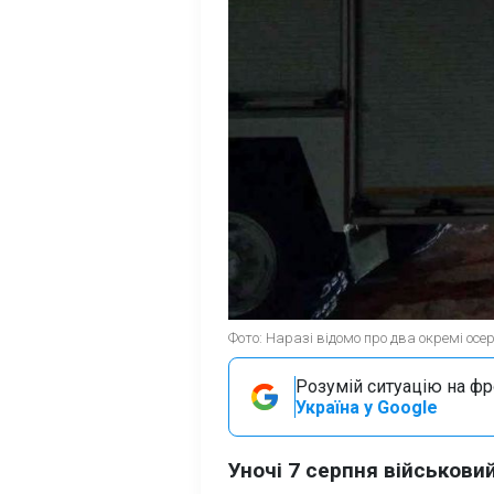
Фото: Наразі відомо про два окремі осе
Розумій ситуацію на фро
Україна у Google
Уночі 7 серпня військови