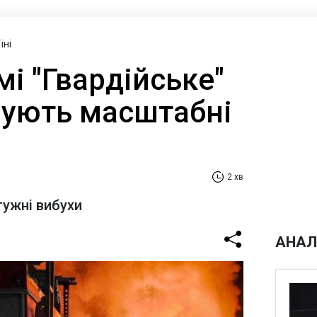
їні
і "Гвардійське"
рують масштабні
2 хв
тужні вибухи
АНАЛ