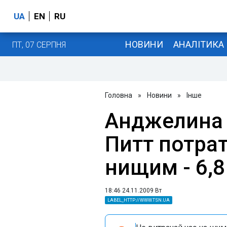
UA
EN
RU
НОВИНИ
АНАЛІТИКА
ПТ, 07 СЕРПНЯ
Головна
»
Новини
»
Інше
Анджелина 
Питт потра
нищим - 6,
18:46 24.11.2009 Вт
LABEL_HTTP://WWW.TSN.UA