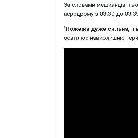
За словами мешканців піво
аеродрому з 03:30 до 03:39
"
Пожежа дуже сильна, її в
освітлює навколишню терит