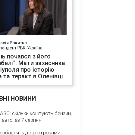
асія Рокитна
пондент РБК-Україна
нь почався з його
ибелі". Мати захисника
іуполя про історію
а та теракт в Оленівці
ВНІ НОВИНИ
 АЗС: скільки коштують бензин,
і автогаз 7 серпня
озбавлять дощі з грозами: