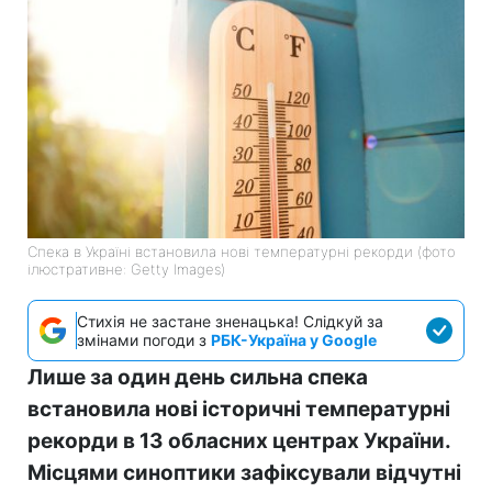
Спека в Україні встановила нові температурні рекорди (фото
ілюстративне: Getty Images)
Стихія не застане зненацька! Слідкуй за
змінами погоди з
РБК-Україна у Google
Лише за один день сильна спека
встановила нові історичні температурні
рекорди в 13 обласних центрах України.
Місцями синоптики зафіксували відчутні