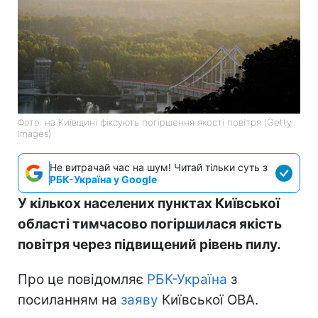
Фото: на Київщині фіксують погіршення якості повітря (Getty
Images)
Не витрачай час на шум! Читай тільки суть з
РБК-Україна у Google
У кількох населених пунктах Київської
області тимчасово погіршилася якість
повітря через підвищений рівень пилу.
Про це повідомляє
РБК-Україна
з
посиланням на
заяву
Київської ОВА.