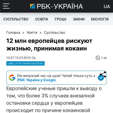
UA
СУСПІЛЬСТВО
ОСВІТА
ГРОШІ
ЗМІНИ
ЕКОЛОГІЯ
Головна
»
Життя
»
Суспільство
12 млн европейцев рискуют
жизнью, принимая кокаин
13:07 13.01.2010 Ср
1 хв
LABEL_HTTP://WWW.GAZETA.RU
Не витрачай час на шум! Читай тільки суть з
РБК-Україна у Google
Европейские ученые пришли к выводу о
том, что более 3% случаев внезапной
остановки сердца у европейцев
происходит по причине кокаиновой