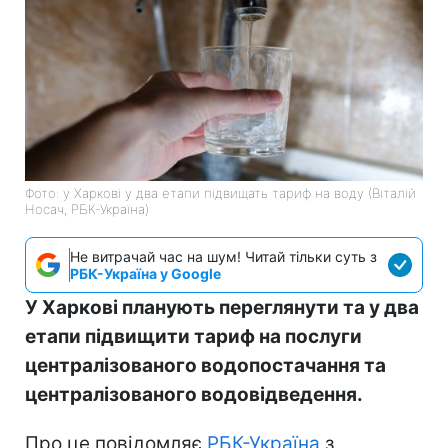
Фото: у Харкові у два етапи підвищать тариф на воду (Віталій
Носач, РБК-Україна)
Не витрачай час на шум! Читай тільки суть з
РБК-Україна у Google
У Харкові планують переглянути та у два
етапи підвищити тариф на послуги
централізованого водопостачання та
централізованого водовідведення.
Про це повідомляє
РБК-Україна
з