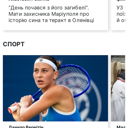
"День почався з його загибелі".
УЗ 
Мати захисника Маріуполя про
поїз
історію сина та теракт в Оленівці
й о
СПОРТ
Данило Вереітін
Малю