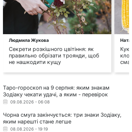
Людмила Жукова
Ната
Секрети розкішного цвітіння: як
Куку
правильно обрізати троянди, щоб
клоп
не нашкодити кущу
смак
Таро-гороскоп на 9 серпня: яким знакам
Зодіаку чекати удачі, а яким - перевірок
09.08.2026 - 06:08
Чорна смуга закінчується: три знаки Зодіаку,
яким нарешті стане легше
08.08.2026 - 19:19