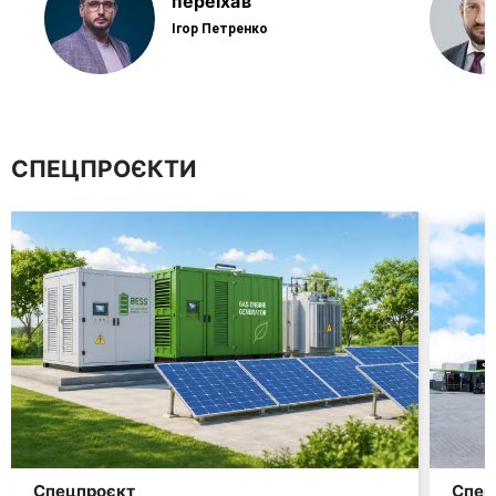
переїхав
Ігор Петренко
СПЕЦПРОЄКТИ
Спецпроєкт
Спец