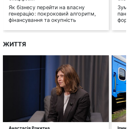
Як бізнесу перейти на власну
Зум-
генерацію: покроковий алгоритм,
пане
фінансування та окупність
фор
ЖИТТЯ
Анастасія Рокитна
Ірин