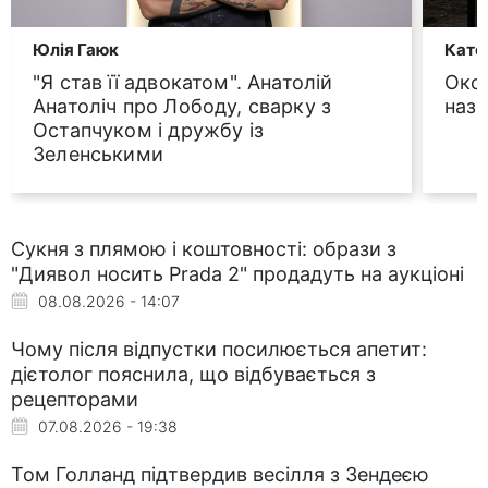
Юлія Гаюк
Кате
"Я став її адвокатом". Анатолій
Окса
Анатоліч про Лободу, сварку з
назд
Остапчуком і дружбу із
Зеленськими
Сукня з плямою і коштовності: образи з
"Диявол носить Prada 2" продадуть на аукціоні
08.08.2026 - 14:07
Чому після відпустки посилюється апетит:
дієтолог пояснила, що відбувається з
рецепторами
07.08.2026 - 19:38
Том Голланд підтвердив весілля з Зендеєю