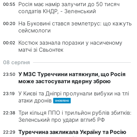
Росія має намір залучити до 50 тисяч
00:55
солдатів КНДР, - Зеленський
На Буковині стався землетрус: що кажуть
00:20
сейсмологи
Костюк зазнала поразки у насиченому
00:02
матчі зі Свьонтек
08 серпня
У МЗС Туреччини натякнули, що Росія
23:50
може застосувати ядерну зброю
У Києві та Дніпрі пролунали вибухи на тлі
23:19
атаки дронів
Три кільця ППО і трильйон рублів збитків:
22:38
Зеленський про удари вглиб РФ
Туреччина закликала Україну та Росію
22:29