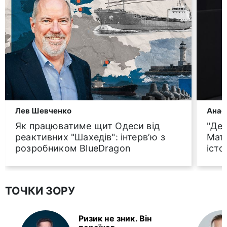
Лев Шевченко
Анас
Як працюватиме щит Одеси від
"Ден
реактивних "Шахедів": інтервʼю з
Мат
розробником BlueDragon
істо
ТОЧКИ ЗОРУ
Ризик не зник. Він