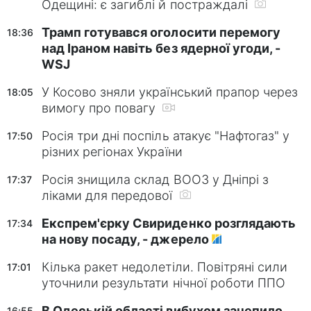
Одещині: є загиблі й постраждалі
Трамп готувався оголосити перемогу
18:36
над Іраном навіть без ядерної угоди, -
WSJ
У Косово зняли український прапор через
18:05
вимогу про повагу
Росія три дні поспіль атакує "Нафтогаз" у
17:50
різних регіонах України
Росія знищила склад ВООЗ у Дніпрі з
17:37
ліками для передової
Експрем'єрку Свириденко розглядають
17:34
на нову посаду, - джерело
Кілька ракет недолетіли. Повітряні сили
17:01
уточнили результати нічної роботи ППО
В Одеській області вибухом зачепило
16:55