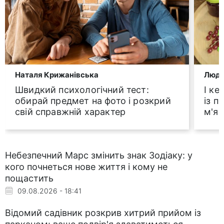
Наталя Крижанівська
Людм
Швидкий психологічний тест:
І ке
обирай предмет на фото і розкрий
із п
свій справжній характер
м'яс
Небезпечний Марс змінить знак Зодіаку: у
кого почнеться нове життя і кому не
пощастить
09.08.2026 - 18:41
Відомий садівник розкрив хитрий прийом із