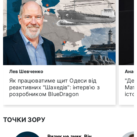
Лев Шевченко
Анас
Як працюватиме щит Одеси від
"Ден
реактивних "Шахедів": інтервʼю з
Мат
розробником BlueDragon
істо
ТОЧКИ ЗОРУ
Ризик не зник. Він