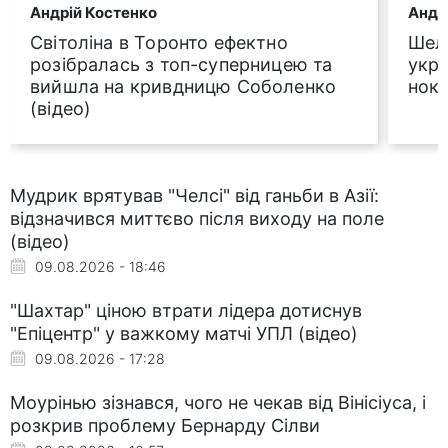
Андрій Костенко
Андр
Світоліна в Торонто ефектно
Шел
розібралась з топ-суперницею та
укра
вийшла на кривдницю Соболенко
нока
(відео)
Мудрик врятував "Челсі" від ганьби в Азії:
відзначився миттєво після виходу на поле
(відео)
09.08.2026 - 18:46
"Шахтар" ціною втрати лідера дотиснув
"Епіцентр" у важкому матчі УПЛ (відео)
09.08.2026 - 17:28
Моурінью зізнався, чого не чекав від Вінісіуса, і
розкрив проблему Бернарду Сілви