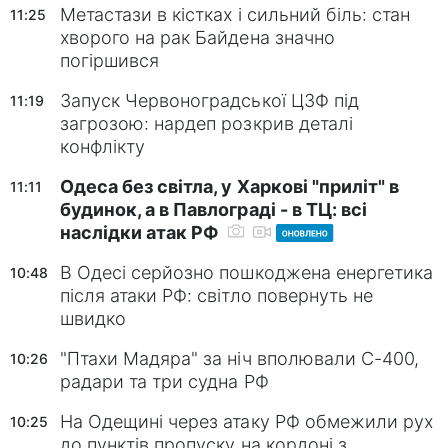
Метастази в кістках і сильний біль: стан
11:25
хворого на рак Байдена значно
погіршився
Запуск Червоноградської ЦЗФ під
11:19
загрозою: нардеп розкрив деталі
конфлікту
Одеса без світла, у Харкові "приліт" в
11:11
будинок, а в Павлограді - в ТЦ: всі
наслідки атак РФ
В Одесі серйозно пошкоджена енергетика
10:48
після атаки РФ: світло повернуть не
швидко
"Птахи Мадяра" за ніч вполювали С-400,
10:26
радари та три судна РФ
На Одещині через атаку РФ обмежили рух
10:25
до пунктів пропуску на кордоні з