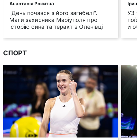
Анастасія Рокитна
Ірин
"День почався з його загибелі".
УЗ 
Мати захисника Маріуполя про
поїз
історію сина та теракт в Оленівці
й о
СПОРТ