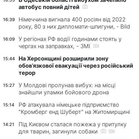
автобус повний дітей
Німеччина вигнала 400 росіян від 2022
16:39
року, 80 з них дипломати-шпигуни, - Bild
У регіонах РФ водії годинами стоять у
16:09
чергах на заправках, - ЗМІ
На Херсонщині розширили зону
15:44
обов’язкової евакуації через російський
терор
У Молдові пролунав вибух: на місці
15:27
знайшли уламки бойового дрона
РФ атакувала німецьке підприємство
15:14
"Кромберг енд Шуберт" на Житомирщині
Під Києвом сталася пожежа у притулку
14:21
для тварин, загинули собаки