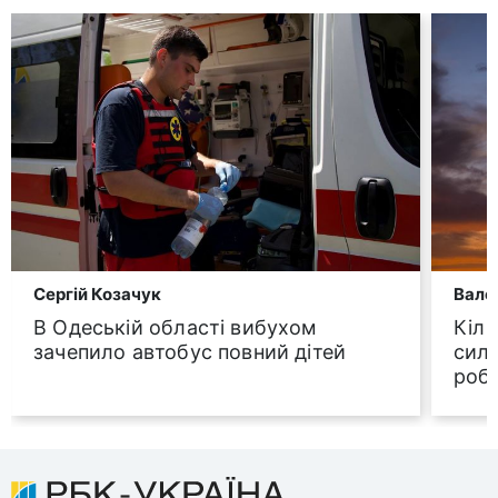
Сергій Козачук
Вале
В Одеській області вибухом
Кіль
зачепило автобус повний дітей
сили
роб