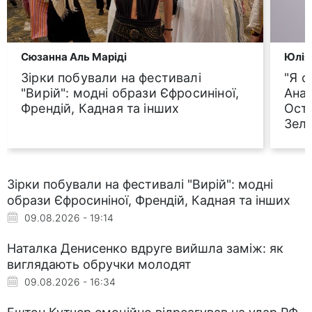
Сюзанна Аль Маріді
Юлія
Зірки побували на фестивалі
"Я с
"Вирій": модні образи Єфросиніної,
Анат
Френдій, Кадная та інших
Оста
Зел
Зірки побували на фестивалі "Вирій": модні
образи Єфросиніної, Френдій, Кадная та інших
09.08.2026 - 19:14
Наталка Денисенко вдруге вийшла заміж: як
виглядають обручки молодят
09.08.2026 - 16:34